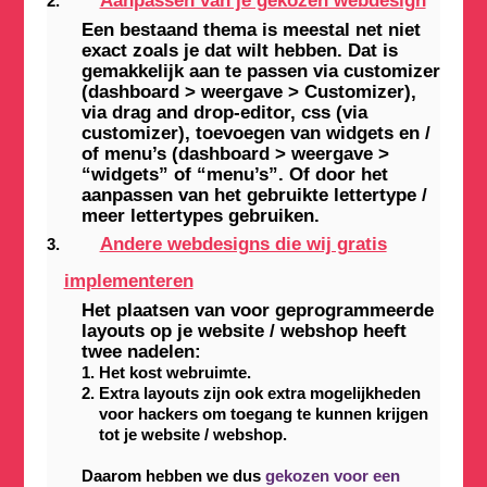
Aanpassen van je gekozen webdesign
Een bestaand thema is meestal net niet
exact zoals je dat wilt hebben. Dat is
gemakkelijk aan te passen via customizer
(dashboard > weergave > Customizer),
via drag and drop-editor, css (via
customizer), toevoegen van widgets en /
of menu’s (dashboard > weergave >
“widgets” of “menu’s”. Of door het
aanpassen van het gebruikte lettertype /
meer lettertypes gebruiken.
Andere webdesigns die wij gratis
implementeren
Het plaatsen van voor geprogrammeerde
layouts op je website / webshop heeft
twee nadelen:
Het kost webruimte.
Extra layouts zijn ook extra mogelijkheden
voor hackers om toegang te kunnen krijgen
tot je website / webshop.
Daarom hebben we dus
gekozen voor een