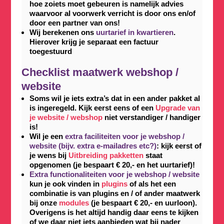
hoe zoiets moet gebeuren is namelijk advies
waarvoor al voorwerk verricht is door ons en/of
door een partner van ons!
Wij berekenen ons
uurtarief in kwartieren
.
Hierover krijg je separaat een factuur
toegestuurd
Checklist maatwerk webshop /
website
Soms wil je iets extra’s dat in een ander pakket al
is ingeregeld. Kijk eerst eens of een
Upgrade van
je website / webshop
niet verstandiger / handiger
is!
Wil je een
extra faciliteiten voor je webshop /
website (bijv. extra e-mailadres etc?)
: kijk eerst of
je wens bij
Uitbreiding pakketten
staat
opgenomen (je bespaart € 20,- en het uurtarief)!
Extra functionaliteiten voor je webshop / website
kun je ook vinden in
plugins
of als het een
combinatie is van plugins en / of ander maatwerk
bij onze
modules
(je bespaart € 20,- en uurloon).
Overigens is het altijd handig daar eens te kijken
of we daar niet iets aanbieden wat bij nader